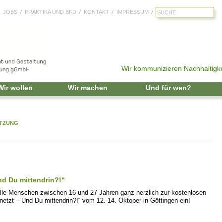
JOBS
PRAKTIKA UND BFD
KONTAKT
IMPRESSUM
Wir kommunizieren Nachhaltigke
Zum Inhalt springen
Wir wollen
Wir machen
Und für wen?
TZUNG
nd Du mittendrin?!“
alle Menschen zwischen 16 und 27 Jahren ganz herzlich zur kostenlosen
netzt – Und Du mittendrin?!“ vom 12.-14. Oktober in Göttingen ein!