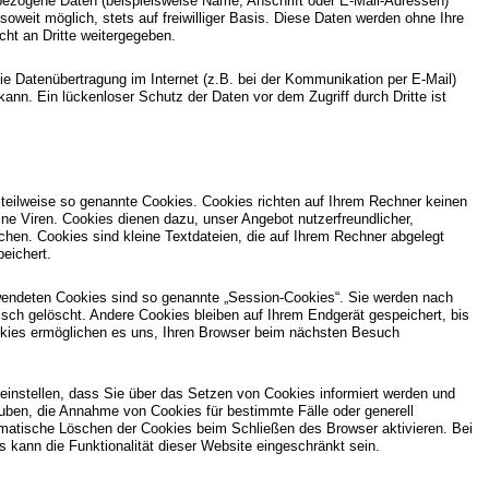
bezogene Daten (beispielsweise Name, Anschrift oder E-Mail-Adressen)
 soweit möglich, stets auf freiwilliger Basis. Diese Daten werden ohne Ihre
ht an Dritte weitergegeben.
ie Datenübertragung im Internet (z.B. bei der Kommunikation per E-Mail)
ann. Ein lückenloser Schutz der Daten vor dem Zugriff durch Dritte ist
 teilweise so genannte Cookies. Cookies richten auf Ihrem Rechner keinen
ne Viren. Cookies dienen dazu, unser Angebot nutzerfreundlicher,
achen. Cookies sind kleine Textdateien, die auf Ihrem Rechner abgelegt
eichert.
wendeten Cookies sind so genannte „Session-Cookies“. Sie werden nach
ch gelöscht. Andere Cookies bleiben auf Ihrem Endgerät gespeichert, bis
okies ermöglichen es uns, Ihren Browser beim nächsten Besuch
einstellen, dass Sie über das Setzen von Cookies informiert werden und
lauben, die Annahme von Cookies für bestimmte Fälle oder generell
matische Löschen der Cookies beim Schließen des Browser aktivieren. Bei
s kann die Funktionalität dieser Website eingeschränkt sein.