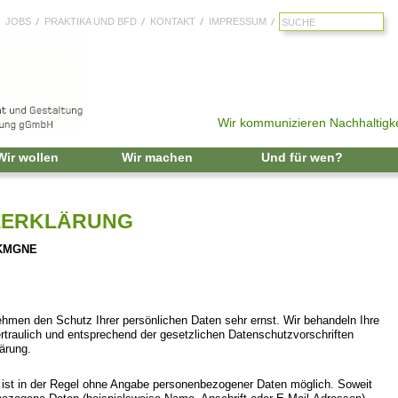
JOBS
PRAKTIKA UND BFD
KONTAKT
IMPRESSUM
Wir kommunizieren Nachhaltigke
Zum Inhalt springen
Wir wollen
Wir machen
Und für wen?
ZERKLÄRUNG
 KMGNE
nehmen den Schutz Ihrer persönlichen Daten sehr ernst. Wir behandeln Ihre
traulich und entsprechend der gesetzlichen Datenschutzvorschriften
ärung.
 ist in der Regel ohne Angabe personenbezogener Daten möglich. Soweit