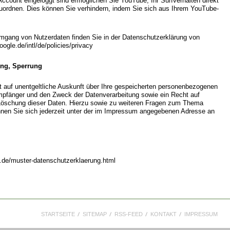
count eingeloggt sind ermöglichen Sie YouTube, Ihr Surfverhalten direkt
zuordnen. Dies können Sie verhindern, indem Sie sich aus Ihrem YouTube-
mgang von Nutzerdaten finden Sie in der Datenschutzerklärung von
ogle.de/intl/de/policies/privacy
ung, Sperrung
t auf unentgeltliche Auskunft über Ihre gespeicherten personenbezogenen
mpfänger und den Zweck der Datenverarbeitung sowie ein Recht auf
 Löschung dieser Daten. Hierzu sowie zu weiteren Fragen zum Thema
en Sie sich jederzeit unter der im Impressum angegebenen Adresse an
4.de/muster-datenschutzerklaerung.html
STARTSEITE
SITEMAP
RSS-FEED
KONTAKT
IMPRESSUM