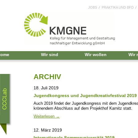
JOBS
PRAKTIKA UND BFD
Home
Wir sind
Wir wollen
Wir
ARCHIV
18. Juli 2019
Jugendkongress und Jugendkreativfestival 2019
Auch 2019 findet der Jugendkongress mit dem Jugendkrea
krönendem Abschluss auf dem Projekthof Karnitz statt.
Weiterlesen
→
12. März 2019
Internationale Sommeruniversität 2019