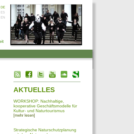
DE
ES
EN
it
info heading
info content
AKTUELLES
WORKSHOP: Nachhaltige,
kooperative Geschäftsmodelle für
Kultur- und Naturtourismus
[mehr lesen]
Strategische Naturschutzplanung