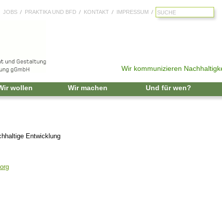
JOBS
PRAKTIKA UND BFD
KONTAKT
IMPRESSUM
Wir kommunizieren Nachhaltigke
Zum Inhalt springen
Wir wollen
Wir machen
Und für wen?
chhaltige Entwicklung
org