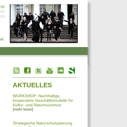
DE
ES
EN
it
info heading
info content
AKTUELLES
WORKSHOP: Nachhaltige,
kooperative Geschäftsmodelle für
Kultur- und Naturtourismus
[mehr lesen]
Strategische Naturschutzplanung