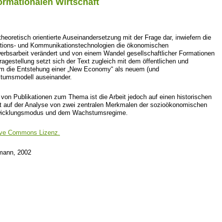
formationalen Wirtschaft
 theoretisch orientierte Auseinandersetzung mit der Frage dar, inwiefern die
mations- und Kommunikationstechnologien die ökonomischen
bsarbeit verändert und von einem Wandel gesellschaftlicher Formationen
Fragestellung setzt sich der Text zugleich mit dem öffentlichen und
um die Entstehung einer „New Economy“ als neuem (und
tumsmodell auseinander.
von Publikationen zum Thema ist die Arbeit jedoch auf einen historischen
rt auf der Analyse von zwei zentralen Merkmalen der sozioökonomischen
twicklungsmodus und dem Wachstumsregime.
ive Commons Lizenz.
mann, 2002