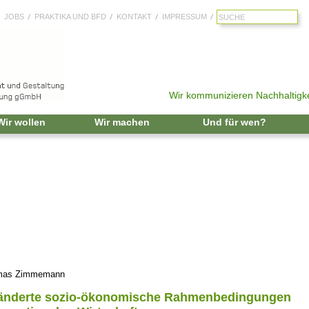
JOBS
PRAKTIKA UND BFD
KONTAKT
IMPRESSUM
Wir kommunizieren Nachhaltigke
Zum Inhalt springen
Wir wollen
Wir machen
Und für wen?
homas Zimmemann
änderte sozio-ökonomische Rahmenbedingungen