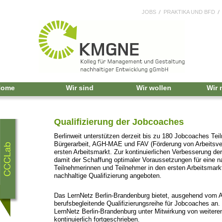
JOBS
PRAKTIKA UND BFD
Home
Wir sind
Wir wollen
Wir
Qualifizierung der Jobcoaches
Berlinweit unterstützen derzeit bis zu 180 Jobcoaches Tei
Bürgerarbeit, AGH-MAE und FAV (Förderung von Arbeitsverh
ersten Arbeitsmarkt. Zur kontinuierlichen Verbesserung de
damit der Schaffung optimaler Voraussetzungen für eine na
Teilnehmerinnen und Teilnehmer in den ersten Arbeitsmarkt
nachhaltige Qualifizierung angeboten.
Das LernNetz Berlin-Brandenburg bietet, ausgehend vom A
berufsbegleitende Qualifizierungsreihe für Jobcoaches an
LernNetz Berlin-Brandenburg unter Mitwirkung von weiteren
kontinuierlich fortgeschrieben.