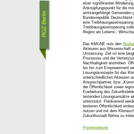
einer signifikanten Minderung
Anknüpfungspunkt für die mög
amtsangehörige Gemeinden ge
Bundesrepublik Deutschland 
eine Treibhausgaseinsparung
Treibhausgaseinsparung soll
Region als Lebens-, Wirtscha
Das KMGNE nutz den
Realla
Akteuren aus Wissenschaft u
Umsetzung. Ziel ist eine lan
Prozesses und der Vernetzun
Nachhaltigkeit anstreben. Öff
bis hin zum Empowerment wer
Lösungskonzepte für das Klim
unterschiedlichen Akteuren a
Ansprechpartner, bzw. „Kümm
der Öffentlichkeit sowie regi
Erarbeitung des Zukunftsbild
testenden Lösungsansätze wi
unterstützt. Flankierend we
breiteren Öffentlichkeit einbe
nutzen und mit dem Klimaschu
Zukunftsstadt Rehna zu initii
Projektwebsite