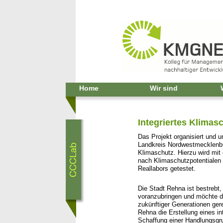
Home
Wir sind
Integriertes Klima
Das Projekt organisiert und u
Landkreis Nordwestmecklenbu
Klimaschutz. Hierzu wird mi
nach Klimaschutzpotentialen
Reallabors getestet.
Die Stadt Rehna ist bestreb
voranzubringen und möchte da
zukünftiger Generationen ge
Rehna die Erstellung eines int
Schaffung einer Handlungsgrun