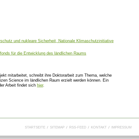
schutz und nukleare Sicherheit, Nationale Klimaschutzinitiative
fonds für die Entwicklung des ländlichen Raums
jekt mitarbeitet, schreibt ihre Doktorarbeit zum Thema, welche
itizen Science im ländlichen Raum erzielt werden können. Ein
er Arbeit findet sich
hier
.
STARTSEITE
SITEMAP
RSS-FEED
KONTAKT
IMPRESSUM