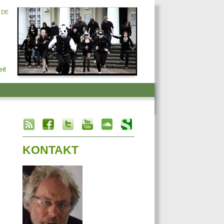
DE
it
info heading
info content
KONTAKT