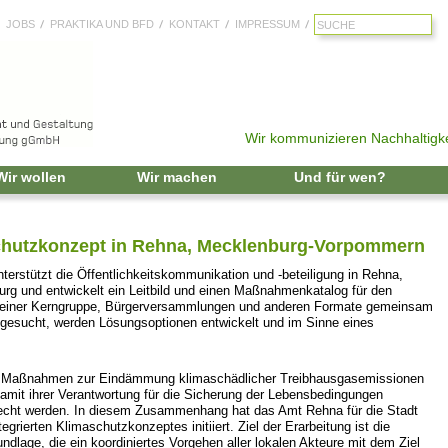
JOBS
PRAKTIKA UND BFD
KONTAKT
IMPRESSUM
Wir kommunizieren Nachhaltigke
Zum Inhalt springen
Wir wollen
Wir machen
Und für wen?
schutzkonzept in Rehna, Mecklenburg-Vorpommern
nterstützt die Öffentlichkeitskommunikation und -beteiligung in Rehna,
rg und entwickelt ein Leitbild und einen Maßnahmenkatalog für den
t einer Kerngruppe, Bürgerversammlungen und anderen Formate gemeinsam
 gesucht, werden Lösungsoptionen entwickelt und im Sinne eines
t, Maßnahmen zur Eindämmung klimaschädlicher Treibhausgasemissionen
mit ihrer Verantwortung für die Sicherung der Lebensbedingungen
recht werden. In diesem Zusammenhang hat das Amt Rehna für die Stadt
egrierten Klimaschutzkonzeptes initiiert. Ziel der Erarbeitung ist die
dlage, die ein koordiniertes Vorgehen aller lokalen Akteure mit dem Ziel