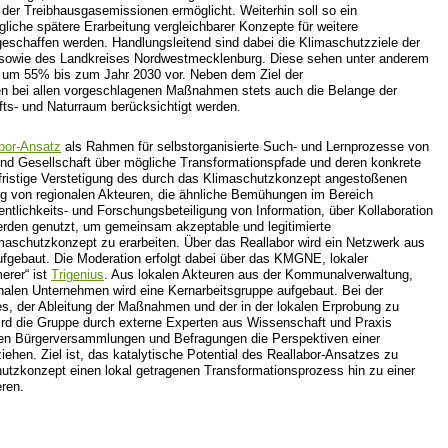
 der Treibhausgasemissionen ermöglicht. Weiterhin soll so ein
liche spätere Erarbeitung vergleichbarer Konzepte für weitere
schaffen werden. Handlungsleitend sind dabei die Klimaschutzziele der
sowie des Landkreises Nordwestmecklenburg. Diese sehen unter anderem
 um 55% bis zum Jahr 2030 vor. Neben dem Ziel der
en bei allen vorgeschlagenen Maßnahmen stets auch die Belange der
fts- und Naturraum berücksichtigt werden.
bor-Ansatz
als Rahmen für selbstorganisierte Such- und Lernprozesse von
nd Gesellschaft über mögliche Transformationspfade und deren konkrete
gfristige Verstetigung des durch das Klimaschutzkonzept angestoßenen
g von regionalen Akteuren, die ähnliche Bemühungen im Bereich
entlichkeits- und Forschungsbeteiligung von Information, über Kollaboration
den genutzt, um gemeinsam akzeptable und legitimierte
aschutzkonzept zu erarbeiten. Über das Reallabor wird ein Netzwerk aus
ufgebaut. Die Moderation erfolgt dabei über das KMGNE, lokaler
erer“ ist
Trigenius
. Aus lokalen Akteuren aus der Kommunalverwaltung,
onalen Unternehmen wird eine Kernarbeitsgruppe aufgebaut. Bei der
es, der Ableitung der Maßnahmen und der in der lokalen Erprobung zu
rd die Gruppe durch externe Experten aus Wissenschaft und Praxis
rden Bürgerversammlungen und Befragungen die Perspektiven einer
ziehen. Ziel ist, das katalytische Potential des Reallabor-Ansatzes zu
tzkonzept einen lokal getragenen Transformationsprozess hin zu einer
eren.