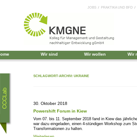
JOBS
PRAKTIKA UND BFD
Home
Wir sind
Wir wollen
Wir
SCHLAGWORT-ARCHIV:
UKRAINE
30. Oktober 2018
Powershift Forum in Kiew
Vom 07. bis 11. September 2018 fand in Kiew das jährlic
war dazu eingeladen, einen 4-stündigen Workshop zum Stor
Transformationen zu halten.
Weiterlesen
→