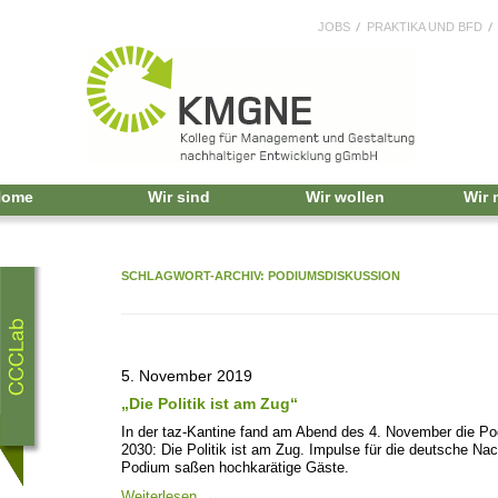
JOBS
PRAKTIKA UND BFD
Home
Wir sind
Wir wollen
Wir
SCHLAGWORT-ARCHIV:
PODIUMSDISKUSSION
5. November 2019
„Die Politik ist am Zug“
In der taz-Kantine fand am Abend des 4. November die P
2030: Die Politik ist am Zug. Impulse für die deutsche Nach
Podium saßen hochkarätige Gäste.
Weiterlesen
→