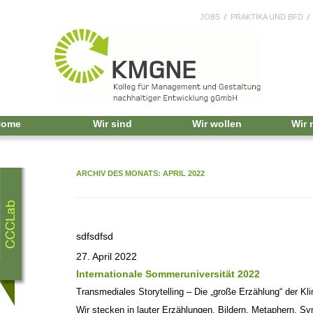
JOBS
PRAKTIKA UND BFD
Home
Wir sind
Wir wollen
Wir
ARCHIV DES MONATS:
APRIL 2022
sdfsdfsd
27. April 2022
Internationale Sommeruniversität 2022
Transmediales Storytelling – Die „große Erzählung“ der 
Wir stecken in lauter Erzählungen, Bildern, Metaphern, Sy