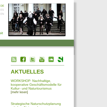
DE
ES
EN
it
info heading
info content
AKTUELLES
WORKSHOP: Nachhaltige,
kooperative Geschäftsmodelle für
Kultur- und Naturtourismus
[mehr lesen]
Strategische Naturschutzplanung