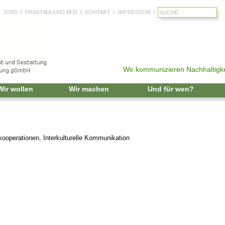
JOBS
PRAKTIKA UND BFD
KONTAKT
IMPRESSUM
Wir kommunizieren Nachhaltigke
Zum Inhalt springen
Wir wollen
Wir machen
Und für wen?
ooperationen, Interkulturelle Kommunikation