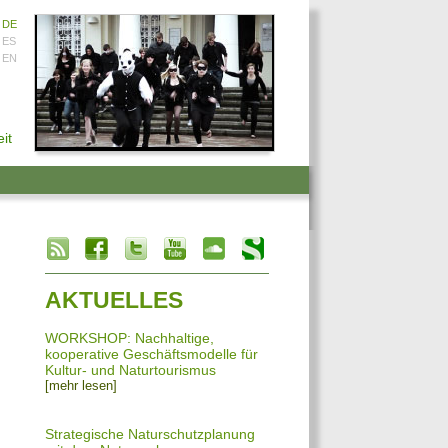
DE
ES
EN
it
info heading
info content
AKTUELLES
WORKSHOP: Nachhaltige,
kooperative Geschäftsmodelle für
Kultur- und Naturtourismus
[mehr lesen]
Strategische Naturschutzplanung