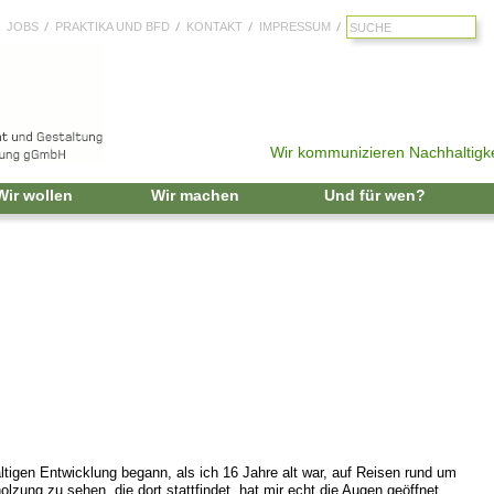
JOBS
PRAKTIKA UND BFD
KONTAKT
IMPRESSUM
Wir kommunizieren Nachhaltigke
Zum Inhalt springen
Wir wollen
Wir machen
Und für wen?
ltigen Entwicklung begann, als ich 16 Jahre alt war, auf Reisen rund um
zung zu sehen, die dort stattfindet, hat mir echt die Augen geöffnet.