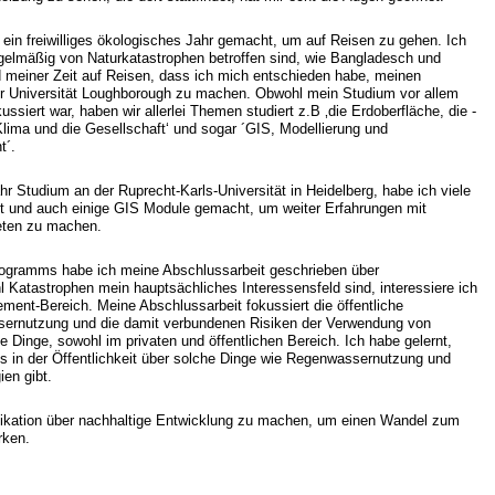
ein freiwilliges ökologisches Jahr gemacht, um auf Reisen zu gehen. Ich
egelmäßig von Naturkatastrophen betroffen sind, wie Bangladesch und
 meiner Zeit auf Reisen, dass ich mich entschieden habe, meinen
er Universität Loughborough zu machen. Obwohl mein Studium vor allem
ssiert war, haben wir allerlei Themen studiert z.B ‚die Erdoberfläche, die -
Klima und die Gesellschaft‘ und sogar ´GIS, Modellierung und
t´.
Studium an der Ruprecht-Karls-Universität in Heidelberg, habe ich viele
ut und auch einige GIS Module gemacht, um weiter Erfahrungen mit
eten zu machen.
ogramms habe ich meine Abschlussarbeit geschrieben über
atastrophen mein hauptsächliches Interessensfeld sind, interessiere ich
ent-Bereich. Meine Abschlussarbeit fokussiert die öffentliche
rnutzung und die damit verbundenen Risiken der Verwendung von
 Dinge, sowohl im privaten und öffentlichen Bereich. Ich habe gelernt,
s in der Öffentlichkeit über solche Dinge wie Regenwassernutzung und
en gibt.
ikation über nachhaltige Entwicklung zu machen, um einen Wandel zum
rken.