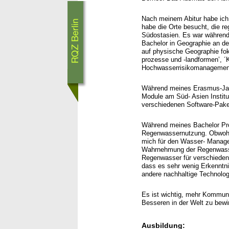
Nach meinem Abitur habe ich 
habe die Orte besucht, die r
Südostasien. Es war während
Bachelor in Geographie an d
auf physische Geographie foku
prozesse und -landformen’, ´
Hochwasserrisikomanagemen
Während meines Erasmus-Jahr 
Module am Süd- Asien Instit
verschiedenen Software-Pak
Während meines Bachelor Pr
Regenwassernutzung. Obwohl K
mich für den Wasser- Managem
Wahrnehmung der Regenwasse
Regenwasser für verschiedene
dass es sehr wenig Erkenntni
andere nachhaltige Technologi
Es ist wichtig, mehr Kommun
Besseren in der Welt zu bewi
Ausbildung: