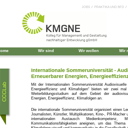
JOBS
PRAKTIKA UND BFD
Home
Wir sind
Wir wollen
Wir
Internationale Sommeruniversität - Au
Erneuerbarer Energien, Energieeffizien
Mit der Internationalen Sommeruniversität Audiovisuell
Energieeffizienz und Klimafolgen“ bieten wir zwei ma
Weiterbildungsstudium auf dem Gebiet der audiovis
Energien, Energieeffizienz, Klimafolgen an.
Die internationale Sommeruniversität organisiert einen L
Journalisten, Künstler, Multiplikatoren, Kino-, PR-Macher 
internationalen Austausch Medienkompetenz, Med
Kommunikationsfähigkeiten aneignen, um das Thema Er