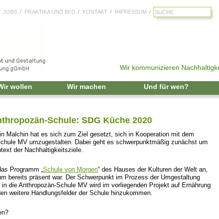
JOBS
PRAKTIKA UND BFD
KONTAKT
IMPRESSUM
Wir kommunizieren Nachhaltigke
Zum Inhalt springen
Wir wollen
Wir machen
Und für wen?
nthropozän-Schule: SDG Küche 2020
 Malchin hat es sich zum Ziel gesetzt, sich in Kooperation mit dem
chule MV umzugestalten. Dabei geht es schwerpunktmäßig zunächst um
xt der Nachhaltigkeitsziele.
 das Programm „
Schule von Morgen
“ des Hauses der Kulturen der Welt an,
m bereits präsent war. Der Schwerpunkt im Prozess der Umgestaltung
in die Anthropozän-Schule MV wird im vorliegenden Projekt auf Ernährung
rden weitere Handlungsfelder der Schule hinzukommen.
en?