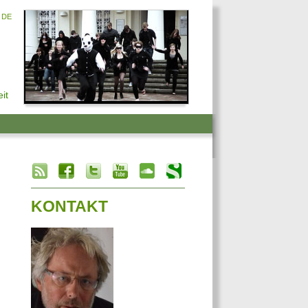
DE
it
info heading
info content
KONTAKT