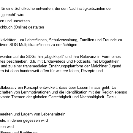
ür eine Schulküche entwerfen, die den Nachhaltigkeitszielen der
„gerecht“ wird
rfen und umsetzen
hbuch (Online) gestalten
Aktivitäten, um Lehrer*innen, Schulverwaltung, Familien und Freunde zu
ktiven SDG Multplikator*innen zu ermächtigen.
t werden auf die SDGs hin „abgeklopft“ und ihre Relevanz in Form eines
 beschrieben, d.h. mit Erklärvideos und Podcasts, mit Blogartikeln,
. und zu einer transmedialen Ernährungsplattform der Malchiner Jugend
m ist dann bundesweit offen für weitere Ideen, Rezepte und
 kollaborativ ein Konzept entwickelt, dass über Essen hinaus geht. Es
chaffen von Lernmotivationen und die Identifikation mit der Region ebenso
levante Themen der globalen Gerechtigkeit und Nachhaltigkeit. Dazu
ereiten und Lagern von Lebensmitteln
ule, in denen gegessen wird
sen wird