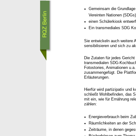
Gemeinsam die Grundlage f
Vereinten Nationen (SDGs) 
einen Schülerkiosk entwe
Ein transmediales SDG Koc
Sie entwickeln auch weitere 
sensibilisieren und sich zu a
Die Zutaten für jedes Gerich
transmedialen SDG-Kochbuches
Fotostories, Animationen u.a
zusammengefügt. Die Plattfor
Erläuterungen.
Hierfür wird partizipativ und
schließt Wohlbefinden, das S
mit ein, wie für Ernährung re
zählen:
Energieverbrauch beim Zub
Räumlichkeiten an der Sch
Zeiträume, in denen geges