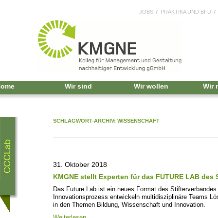
JOBS
PRAKTIKA UND BFD
Home
Wir sind
Wir wollen
Wir
SCHLAGWORT-ARCHIV:
WISSENSCHAFT
31. Oktober 2018
KMGNE stellt Experten für das FUTURE LAB des S
Das Future Lab ist ein neues Format des Stifterverbandes
Innovationsprozess entwickeln multidisziplinäre Teams L
in den Themen Bildung, Wissenschaft und Innovation.
Weiterlesen
→