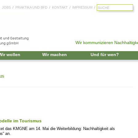
JOBS
PRAKTIKA UND BFD
KONTAKT
IMPRESSUM
Wir kommunizieren Nachhaltigke
Zum Inhalt springen
Wir wollen
Wir machen
Und für wen?
025
odelle im Tourismus
 das KMGNE am 14. Mai die Weiterbildung: Nachhaltigkeit als
s“ an.