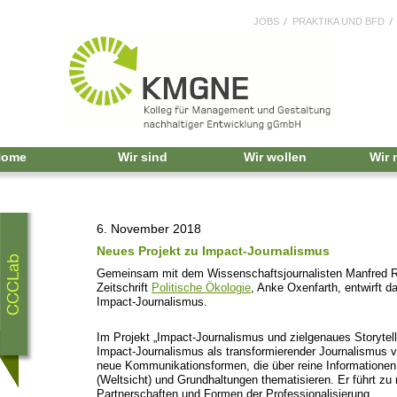
JOBS
PRAKTIKA UND BFD
Home
Wir sind
Wir wollen
Wir
6. November 2018
Neues Projekt zu Impact-Journalismus
Gemeinsam mit dem Wissenschaftsjournalisten Manfred Ro
Zeitschrift
Politische Ökologie
, Anke Oxenfarth, entwirft 
Impact-Journalismus.
Im Projekt „Impact-Journalismus und zielgenaues Storytelli
Impact-Journalismus als transformierender Journalismus v
neue Kommunikationsformen, die über reine Information
(Weltsicht) und Grundhaltungen thematisieren. Er führt z
Partnerschaften und Formen der Professionalisierung.