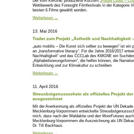
Der vom KMGNE produzierte Kurzfilm „
Future Cities – Ch
Wettbewerb des Foresight Filmfestivals in der Kategorie
V
besten 6 Filme gewählt worden.
Weiterlesen
→
13. Mai 2016
Trailer zum Projekt „Ästhetik und Nachhaltigkeit 
„auto mobilis – Die Kunst sich selber zu bewegen“ ist ei
an „transformative literacy“. Für die Jahre 2016/2017 entwic
Nachhaltigkeit“ und das CCCLab des KMGNE ein Suchdesi
„Alphabetisierungsformen“, die helfen können, die Narratio
Entwicklung und zur Klimakultur zu schreiben.
Weiterlesen
→
11. April 2016
Streuobstgenussschein als offizielles Projekt der
ausgezeichnet
Mit der Anerkennung als offizielles Projekt der UN Dekade B
Mecklenburg-Vorpommern entwickelte Streuobstgenusssche
mich, dass nach der Waldaktie und den MoorFutures auch 
Mecklenburg-Vorpommern die Auszeichnung als UN Dekadep
Dr. Till Backhaus.
Weiterlesen
→