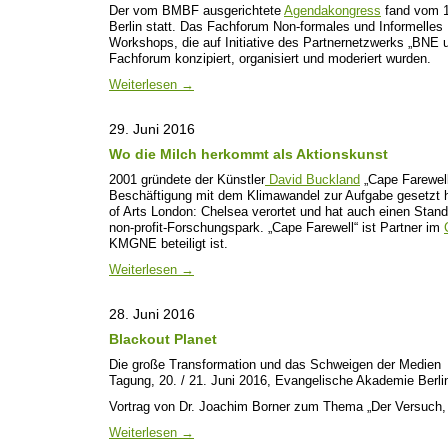
Der vom BMBF ausgerichtete
Agendakongress
fand vom 11
Berlin statt. Das Fachforum Non-formales und Informelles
Workshops, die auf Initiative des Partnernetzwerks „BNE
Fachforum konzipiert, organisiert und moderiert wurden.
Weiterlesen
→
29. Juni 2016
Wo die Milch herkommt als Aktionskunst
2001 gründete der Künstler
David Buckland
„Cape Farewell“
Beschäftigung mit dem Klimawandel zur Aufgabe gesetzt h
of Arts London: Chelsea verortet und hat auch einen Stan
non-profit-Forschungspark. „Cape Farewell“ ist Partner im
KMGNE beteiligt ist.
Weiterlesen
→
28. Juni 2016
Blackout Planet
Die große Transformation und das Schweigen der Medien
Tagung, 20. / 21. Juni 2016, Evangelische Akademie Berli
Vortrag von Dr. Joachim Borner zum Thema „Der Versuch,
Weiterlesen
→