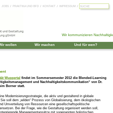
JOBS
PRAKTIKA UND BFD
KONTAKT
IMPRESSUM
Wir kommunizieren Nachhaltigke
Zum Inhalt springen
Wir wollen
Wir machen
Und für wen?
ment
tät Wuppertal
findet im Sommersemester 2012 die Blended-Learning
ltigkeitsmanagement und Nachhaltigkeitskommunikation“ von Dr.
im Borner statt.
ine Modernisierungsstrategie, die aktiv und gestaltend in globale
Sie soll dem „wilden“ Prozess von Globalisierung, dem ökologischen
 und Umverteilung von Ressourcen eine gesellschaftspolitische
nsetzen. Bei der Frage, wie die Gestaltung organisiert werden soll,
 integrierende Managementansätze mit sogenannten holistischen