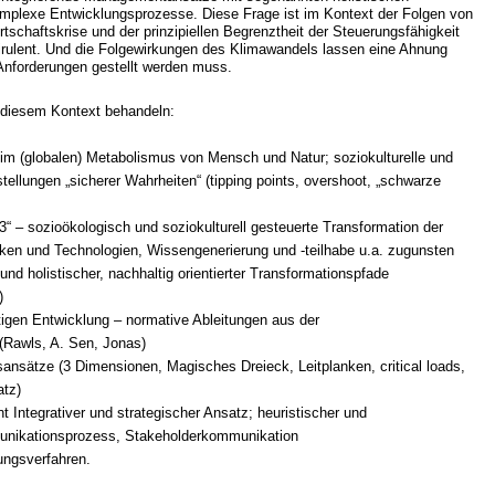
mplexe Entwicklungsprozesse. Diese Frage ist im Kontext der Folgen von
tschaftskrise und der prinzipiellen Begrenztheit der Steuerungsfähigkeit
irulent. Und die Folgewirkungen des Klimawandels lassen eine Ahnung
nforderungen gestellt werden muss.
n diesem Kontext behandeln:
 im (globalen) Metabolismus von Mensch und Natur; soziokulturelle und
ellungen „sicherer Wahrheiten“ (tipping points, overshoot, „schwarze
3“ – sozioökologisch und soziokulturell gesteuerte Transformation der
ken und Technologien, Wissengenerierung und -teilhabe u.a. zugunsten
und holistischer, nachhaltig orientierter Transformationspfade
)
tigen Entwicklung – normative Ableitungen aus der
 (Rawls, A. Sen, Jonas)
ansätze (3 Dimensionen, Magisches Dreieck, Leitplanken, critical loads,
tz)
Integrativer und strategischer Ansatz; heuristischer und
munikationsprozess, Stakeholderkommunikation
ungsverfahren.