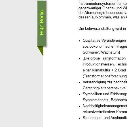
Instrumentensystemen für ko
gegenwärtiger Finanz- und Wir
der Atomenergie besonders v
dessen aufkommen, was an A
Die Lehrveranstaltung wird i
Qualitative Veränderungen
sozioökonomische Infragest
Schwäne“, Wachstum)
„Die große Transformation 
Produktionsweisen, Techni
einer Klimakultur + 2 Grad 
(Transformationsforschung
Verständigung zur nachhal
Gerechtigkeitsperspektive
Symboliken und Erklärungs
Syndromansatz, Bojenansa
Nachhaltigkeitsmanagement 
rekursiver/reflexiver Kom
Steuerungs- und Aushandl