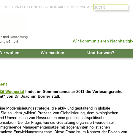
JOBS
PRAKTIKA UND BFD
KONTAKT
IMPRESSUM
Wir kommunizieren Nachhaltigke
Zum Inhalt springen
Wir wollen
Wir machen
Und für wen?
ment
tät Wuppertal
findet im Sommersemester 2011 die Vorlesungsreihe
“ von Dr. Joachim Borner statt.
ine Modernisierungsstrategie, die aktiv und gestaltend in globale
Sie soll dem „wilden“ Prozess von Globalisierung, dem ökologischen
 und Umverteilung von Ressourcen eine gesellschaftspolitische
nsetzen. Bei der Frage, wie die Gestaltung organisiert werden soll,
 integrierende Managementansätze mit sogenannten holistischen
mplexe Entwicklungsprozesse. Diese Frage ist im Kontext der Folgen von