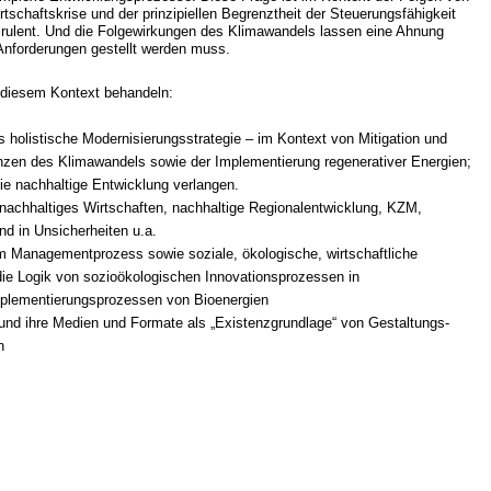
tschaftskrise und der prinzipiellen Begrenztheit der Steuerungsfähigkeit
irulent. Und die Folgewirkungen des Klimawandels lassen eine Ahnung
nforderungen gestellt werden muss.
n diesem Kontext behandeln:
s holistische Modernisierungsstrategie – im Kontext von Mitigation und
zen des Klimawandels sowie der Implementierung regenerativer Energien;
die nachhaltige Entwicklung verlangen.
chhaltiges Wirtschaften, nachhaltige Regionalentwicklung, KZM,
d in Unsicherheiten u.a.
 im Managementprozess sowie soziale, ökologische, wirtschaftliche
e Logik von sozioökologischen Innovationsprozessen in
plementierungsprozessen von Bioenergien
d ihre Medien und Formate als „Existenzgrundlage“ von Gestaltungs-
n