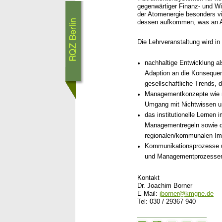
gegenwärtiger Finanz- und Wir
der Atomenergie besonders v
dessen aufkommen, was an A
Die Lehrveranstaltung wird i
nachhaltige Entwicklung al
Adaption an die Konsequen
gesellschaftliche Trends, 
Managementkonzepte wie na
Umgang mit Nichtwissen un
das institutionelle Lernen
Managementregeln sowie di
regionalen/kommunalen Im
Kommunikationsprozesse un
und Managementprozesse
Kontakt
Dr. Joachim Borner
E-Mail:
jborner@kmgne.de
Tel: 030 / 29367 940