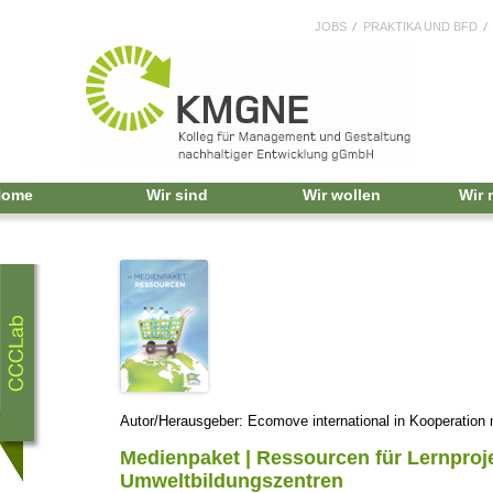
JOBS
PRAKTIKA UND BFD
Home
Wir sind
Wir wollen
Wir
Autor/Herausgeber: Ecomove international in Kooperatio
Medienpaket | Ressourcen für Lernproj
Umweltbildungszentren